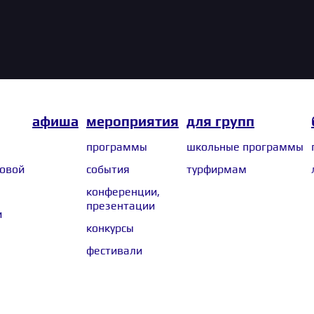
афиша
мероприятия
для групп
программы
школьные программы
ковой
события
турфирмам
конференции,
презентации
и
конкурсы
фестивали