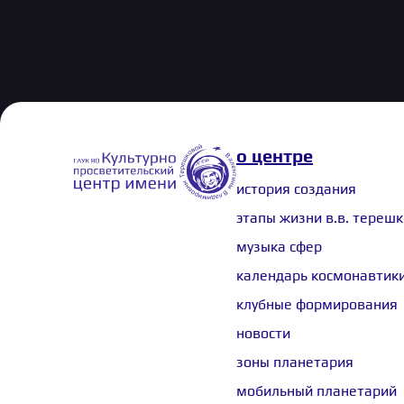
о центре
история создания
этапы жизни в.в. тереш
музыка сфер
календарь космонавтик
клубные формирования
новости
зоны планетария
мобильный планетарий