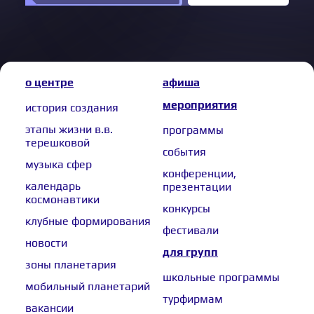
о центре
афиша
мероприятия
история создания
этапы жизни в.в.
программы
терешковой
события
музыка сфер
конференции,
календарь
презентации
космонавтики
конкурсы
клубные формирования
фестивали
новости
для групп
зоны планетария
школьные программы
мобильный планетарий
турфирмам
вакансии