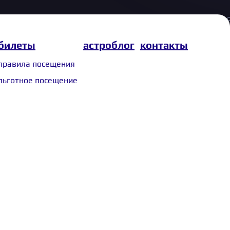
билеты
астроблог
контакты
правила посещения
льготное посещение