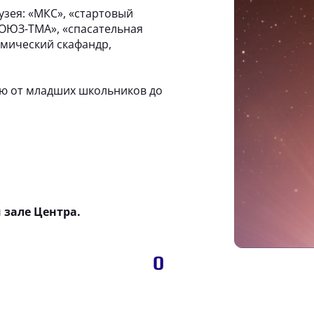
зея: «МКС», «стартовый
СОЮЗ-ТМА», «спасательная
смический скафандр,
ю от младших школьников до
 зале Центра.
0