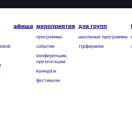
афиша
мероприятия
для групп
программы
школьные программы
ковой
события
турфирмам
конференции,
презентации
и
конкурсы
фестивали