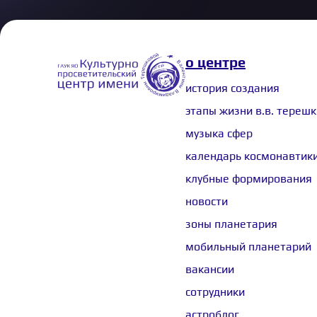
о центре
история создания
этапы жизни в.в. тереш
музыка сфер
календарь космонавтик
клубные формирования
новости
зоны планетария
мобильный планетарий
вакансии
сотрудники
астроблог