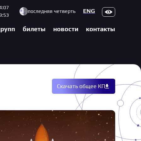
4:07
Верс
ENG
последняя четверть
9:53
групп
билеты
новости
контакты
Скачать
общее
КП