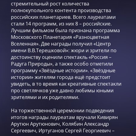
стремительный рост количества
полнокупольного контента производства
российских планетариев. Всего лауреатами
стали 14 программ, из них 8 – российские.
Лучшим фильмом была признана программа
Московского Планетария «Разноцветная
Вселенная». Две награды получил «Центр
имени В.В.Терешковой»: жюри и зрители по
достоинству оценили спектакль «Россия –
Радуга Природы», а также особо отметили
программу «Звёздные истории». «Звёздные
истории» жителям города ещё предстоит
увидеть, в то время как креативные спектакли
про светлячков уже давно любимы юными
зрителями и их родителями.
На торжественной церемонии подведения
итогов награды лауреатам вручали Кивирян
Арутюн Арутюнович, Колябин Александр
Сергеевич, Иртуганов Сергей Георгиевич –