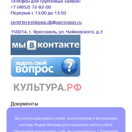
Телефон для групповых заявок:
+7 (4852) 72-82-00
Перерыв с 13:00 до 13:50
centrtereshkovoi.dk@yarregion.ru
150014, г. Ярославль, ул. Чайковского, д.З
Документы
Политика конфиденциальности
Мы используем файлы cookie, аналитические и метрические
Пользовательское соглашение
системы Яндекс.Метрика для улучшения работы сайта.
Продолжая использовать сайт, вы соглашаетесь с
Политикой