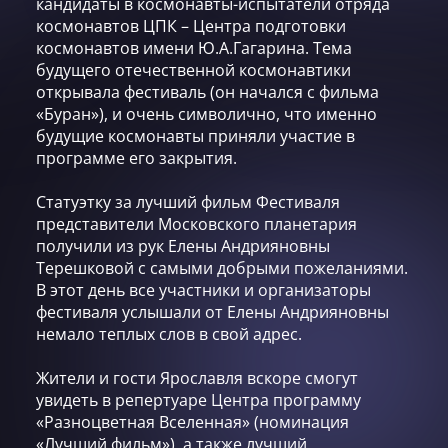
кандидаты в космонавты-испытатели отряда
космонавтов ЦПК – Центра подготовки
космонавтов имени Ю.А.Гагарина. Тема
будущего отечественной космонавтики
открывала фестиваль (он начался с фильма
«Буран»), и очень символично, что именно
будущие космонавты приняли участие в
программе его закрытия.
Статуэтку за лучший фильм Фестиваля
представители Московского планетария
получили из рук Елены Андрияновны
Терешковой с самыми добрыми пожеланиями.
В этот день все участники и организаторы
фестиваля услышали от Елены Андрияновны
немало теплых слов в свой адрес.
Жители и гости Ярославля вскоре смогут
увидеть в репертуаре Центра программу
«Разноцветная Вселенная» (номинация
«Лучший фильм»), а также лучший